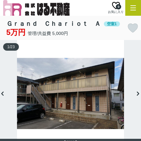
0
お気に入り
Ｇｒａｎｄ Ｃｈａｒｉｏｔ Ａ
空室1
5万円
管理/共益費 5,000円
1
/
23