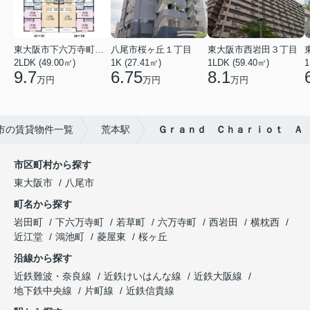
東大阪市下六万寺町３丁目
八尾市桜ヶ丘１丁目
東大阪市西岩田３丁目
2LDK (49.00㎡)
1K (27.41㎡)
1LDK (59.40㎡)
1
9.7
6.75
8.1
万円
万円
万円
市の賃貸物件一覧
荒本駅
Ｇｒａｎｄ Ｃｈａｒｉｏｔ Ａ
市区町村から探す
東大阪市
八尾市
町名から探す
岩田町
下六万寺町
若草町
六万寺町
西岩田
横枕西
近江堂
鴻池町
菱屋東
桜ヶ丘
沿線から探す
近鉄難波・奈良線
近鉄けいはんな線
近鉄大阪線
地下鉄中央線
片町線
近鉄信貴線