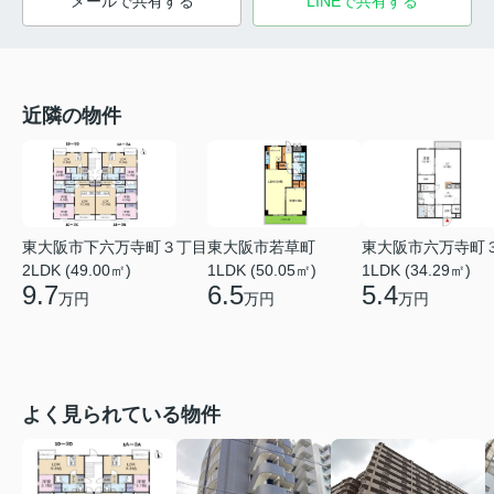
メールで共有する
LINEで共有する
近隣の物件
東大阪市下六万寺町３丁目
東大阪市若草町
東大阪市六万寺町
2LDK (49.00㎡)
1LDK (50.05㎡)
1LDK (34.29㎡)
9.7
6.5
5.4
万円
万円
万円
よく見られている物件