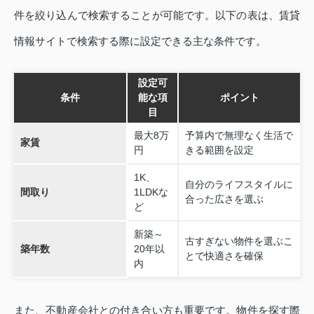
件を絞り込んで検索することが可能です。以下の表は、賃貸
情報サイトで検索する際に設定できる主な条件です。
設定可
条件
能な項
ポイント
目
最大8万
予算内で無理なく生活で
家賃
円
きる範囲を設定
1K、
自分のライフスタイルに
間取り
1LDKな
合った広さを選ぶ
ど
新築～
古すぎない物件を選ぶこ
築年数
20年以
とで快適さを確保
内
また、不動産会社との付き合い方も重要です。物件を探す際