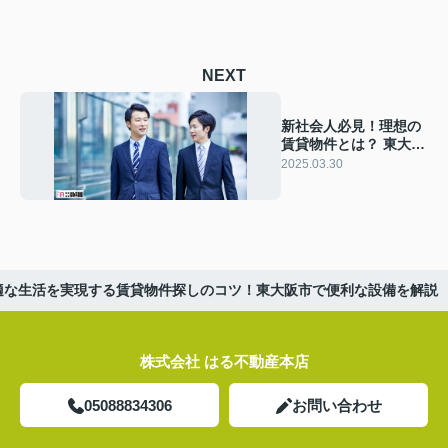
NEXT
新社会人必見！理想の
賃貸物件とは？ 東大阪
市で条件に合った物件
2025.03.30
を見つける方法を解説
適な生活を実現する賃貸物件探しのコツ！東大阪市で便利な設備を解説
株式会社 はる不動産本店
05088834306
お問い合わせ