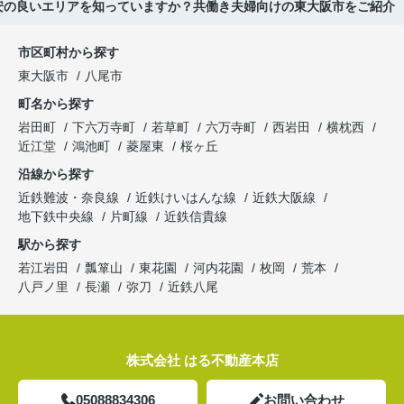
安の良いエリアを知っていますか？共働き夫婦向けの東大阪市をご紹介
市区町村から探す
東大阪市
八尾市
町名から探す
岩田町
下六万寺町
若草町
六万寺町
西岩田
横枕西
近江堂
鴻池町
菱屋東
桜ヶ丘
沿線から探す
近鉄難波・奈良線
近鉄けいはんな線
近鉄大阪線
地下鉄中央線
片町線
近鉄信貴線
駅から探す
若江岩田
瓢箪山
東花園
河内花園
枚岡
荒本
八戸ノ里
長瀬
弥刀
近鉄八尾
株式会社 はる不動産本店
05088834306
お問い合わせ