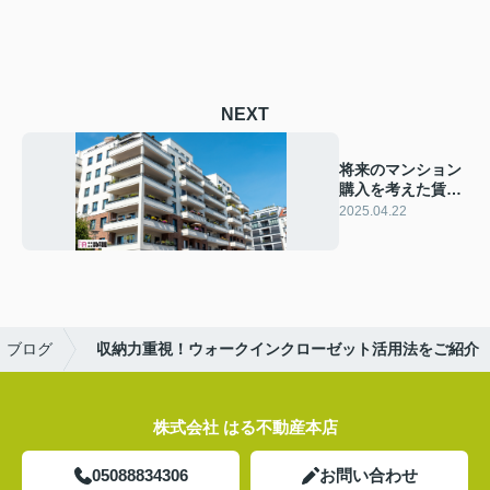
NEXT
将来のマンション
購入を考えた賃貸
選び！東大阪市の
2025.04.22
魅力を解説
ブログ
収納力重視！ウォークインクローゼット活用法をご紹介
株式会社 はる不動産本店
05088834306
お問い合わせ