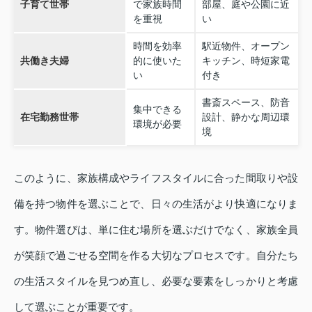
子育て世帯
で家族時間
部屋、庭や公園に近
を重視
い
時間を効率
駅近物件、オープン
共働き夫婦
的に使いた
キッチン、時短家電
い
付き
書斎スペース、防音
集中できる
在宅勤務世帯
設計、静かな周辺環
環境が必要
境
このように、家族構成やライフスタイルに合った間取りや設
備を持つ物件を選ぶことで、日々の生活がより快適になりま
す。物件選びは、単に住む場所を選ぶだけでなく、家族全員
が笑顔で過ごせる空間を作る大切なプロセスです。自分たち
の生活スタイルを見つめ直し、必要な要素をしっかりと考慮
して選ぶことが重要です。