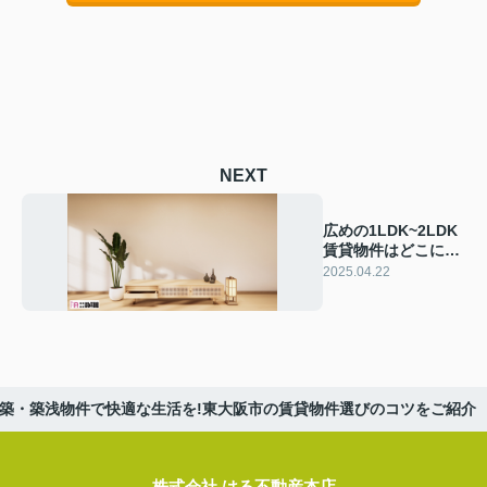
NEXT
広めの1LDK~2LDK
賃貸物件はどこにあ
る？東大阪市で理想
2025.04.22
の住まいを解説
築・築浅物件で快適な生活を!東大阪市の賃貸物件選びのコツをご紹介
株式会社 はる不動産本店