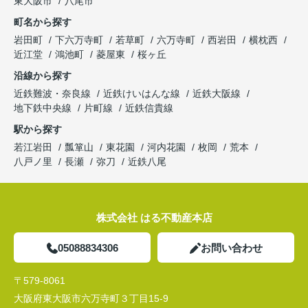
東大阪市
八尾市
町名から探す
岩田町
下六万寺町
若草町
六万寺町
西岩田
横枕西
近江堂
鴻池町
菱屋東
桜ヶ丘
沿線から探す
近鉄難波・奈良線
近鉄けいはんな線
近鉄大阪線
地下鉄中央線
片町線
近鉄信貴線
駅から探す
若江岩田
瓢箪山
東花園
河内花園
枚岡
荒本
八戸ノ里
長瀬
弥刀
近鉄八尾
株式会社 はる不動産本店
05088834306
お問い合わせ
〒579-8061
大阪府東大阪市六万寺町３丁目15-9