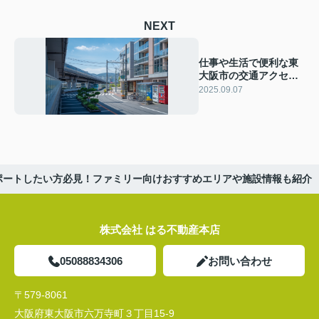
NEXT
仕事や生活で便利な東
大阪市の交通アクセス
とは？快適な暮らしに
2025.09.07
役立つエリア情報も紹
介
ポートしたい方必見！ファミリー向けおすすめエリアや施設情報も紹介
株式会社 はる不動産本店
05088834306
お問い合わせ
〒579-8061
大阪府東大阪市六万寺町３丁目15-9