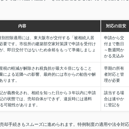
内容
対応の目安
円特別控除適用には、東大阪市が交付する「被相続人居
申請から交
必要です。市役所の建築部空家対策課で申請を受付け
付まで数日
が、即日交付ではないため余裕をもって準備しましょ
～数週間か
かる見込み
産税の軽減が解除され税負担が最大６倍になること
早期の所有
棄による近隣への影響、最終的には市からの勧告や解
者対応と管
あります。
理が必要
記が義務化され、相続を知った日から３年以内に申請
該当する場
記の状態では、売却自体ができず、違反時には過料
合は速やか
れる可能性があります。
に登記を
売却手続きもスムーズに進められます。特例制度の適用や法令対