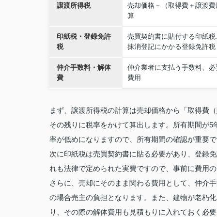
譲渡所得税
売却価格－（取得費＋譲渡費
算
印紙税・登録免許
売買契約書に貼付する印紙税
税
抹消登記にかかる登録免許税
仲介手数料・解体
仲介業者に支払う手数料、必
費
費用
まず、譲渡所得税の計算は売却価格から「取得費（
その残りに税率をかけて算出します。所有期間が5
率が低めになりますので、所有期間の確認が重要で
次に印紙税は売買契約書に貼る必要があり、登録免
れも法律で定められた実費ですので、事前に費用の
さらに、売却にそのまま関わる費用として、仲介手
の場合売主の負担となります。また、建物が老朽化
り、その際の解体費用も見積もりに入れておく必要