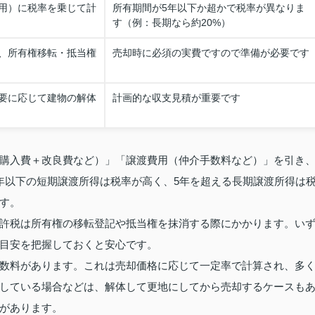
用）に税率を乗じて計
所有期間が5年以下か超かで税率が異なりま
す（例：長期なら約20%）
、所有権移転・抵当権
売却時に必須の実費ですので準備が必要です
要に応じて建物の解体
計画的な収支見積が重要です
購入費＋改良費など）」「譲渡費用（仲介手数料など）」を引き
年以下の短期譲渡所得は税率が高く、5年を超える長期譲渡所得は
す。
許税は所有権の移転登記や抵当権を抹消する際にかかります。い
目安を把握しておくと安心です。
数料があります。これは売却価格に応じて一定率で計算され、多
している場合などは、解体して更地にしてから売却するケースも
があります。