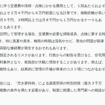
に伴う交通費や清掃・点検にかかる費用として、１回あたりおよ
およそ２万４千円から６万円程度になる計算です。移動距離が長
月５千円、３時間以上では月８千円から１万円かかるケースもあ
ともあります。
訪問して管理する場合、交通費や必要な掃除道具、点検に要する
です。特に真夏や真冬、梅雨の時期は湿気やカビ、害虫の問題が顕著
高額な修繕費が発生するおそれもあります。
指定されるリスクがあります。行政からの勧告を受けると、住宅
対象外となり、税負担が大幅に増加することがあります。例えば
能性もあり、結果的に管理の不備が将来のコスト増につながるお
合には、「空き家特例」による譲渡所得の特別控除（最大３千万
複数の条件を満たす必要があり、制度に精通した専門家への相談