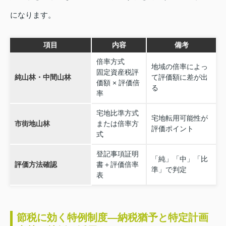
になります。
項目
内容
備考
倍率方式
地域の倍率によっ
固定資産税評
純山林・中間山林
て評価額に差が出
価額 × 評価倍
る
率
宅地比準方式
宅地転用可能性が
市街地山林
または倍率方
評価ポイント
式
登記事項証明
「純」「中」「比
評価方法確認
書＋評価倍率
準」で判定
表
節税に効く特例制度—納税猶予と特定計画