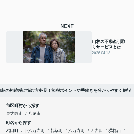
NEXT
山林の不動産引取
りサービスとは？
費用や手順を検討
2026.04.18
中の方へ案内
山林の相続税に悩む方必見！節税ポイントや手続きを分かりやすく解説
市区町村から探す
東大阪市
八尾市
町名から探す
岩田町
下六万寺町
若草町
六万寺町
西岩田
横枕西