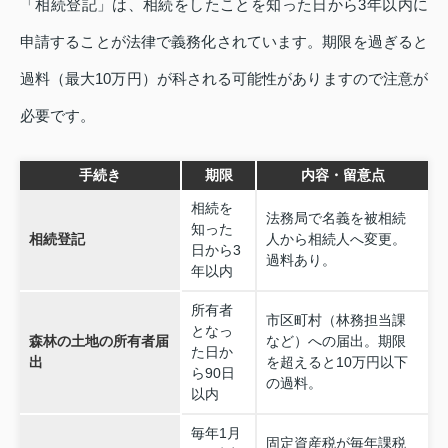
「相続登記」は、相続をしたことを知った日から3年以内に
申請することが法律で義務化されています。期限を過ぎると
過料（最大10万円）が科される可能性がありますので注意が
必要です。
手続き
期限
内容・留意点
相続を
法務局で名義を被相続
知った
相続登記
人から相続人へ変更。
日から3
過料あり。
年以内
所有者
市区町村（林務担当課
となっ
森林の土地の所有者届
など）への届出。期限
た日か
出
を超えると10万円以下
ら90日
の過料。
以内
毎年1月
固定資産税が毎年課税