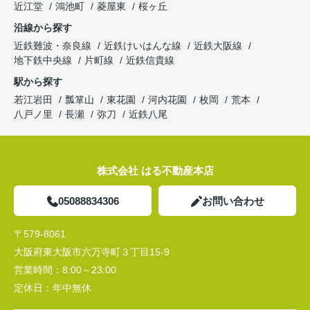
近江堂
鴻池町
菱屋東
桜ヶ丘
沿線から探す
近鉄難波・奈良線
近鉄けいはんな線
近鉄大阪線
地下鉄中央線
片町線
近鉄信貴線
駅から探す
若江岩田
瓢箪山
東花園
河内花園
枚岡
荒本
八戸ノ里
長瀬
弥刀
近鉄八尾
株式会社 はる不動産本店
05088834306
お問い合わせ
〒579-8061
大阪府東大阪市六万寺町３丁目15-9
営業時間：
8:00～23:00
定休日：
年中無休