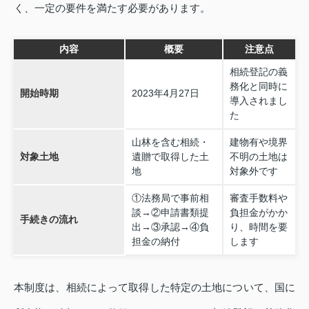
く、一定の要件を満たす必要があります。
内容
概要
注意点
相続登記の義
務化と同時に
開始時期
2023年4月27日
導入されまし
た
山林を含む相続・
建物有や境界
対象土地
遺贈で取得した土
不明の土地は
地
対象外です
①法務局で事前相
審査手数料や
談→②申請書類提
負担金がかか
手続きの流れ
出→③承認→④負
り、時間を要
担金の納付
します
本制度は、相続によって取得した特定の土地について、国に