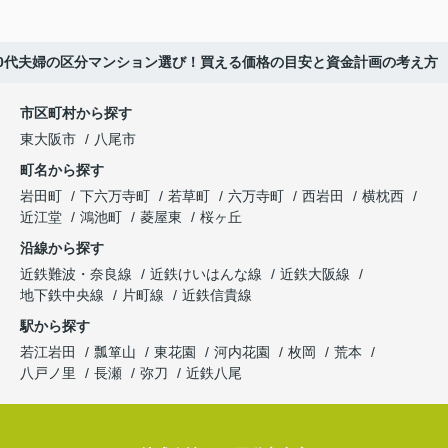
0代夫婦の区分マンション選び！買える価格の目安と資金計画の考え方
市区町村から探す
東大阪市
八尾市
町名から探す
岩田町
下六万寺町
若草町
六万寺町
西岩田
横枕西
近江堂
鴻池町
菱屋東
桜ヶ丘
沿線から探す
近鉄難波・奈良線
近鉄けいはんな線
近鉄大阪線
地下鉄中央線
片町線
近鉄信貴線
駅から探す
若江岩田
瓢箪山
東花園
河内花園
枚岡
荒本
八戸ノ里
長瀬
弥刀
近鉄八尾