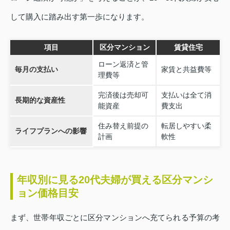
して購入に踏み出す第一歩になります。
項目
区分マンション
賃貸住宅
ローン返済と管
毎月の支払い
家賃と共益費等
理費等
完済後は売却可
支払いは全て消
長期的な資産性
能資産
費支出
住み替え前提の
転居しやすい柔
ライフプランへの影響
計画
軟性
年収別に見る20代夫婦が買える区分マンシ
ョン価格目安
まず、世帯年収ごとに区分マンションへ充てられる予算の考