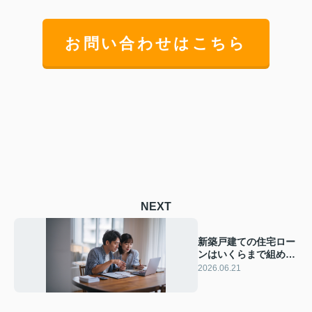
お問い合わせはこちら
NEXT
新築戸建ての住宅ロー
ンはいくらまで組め
る？年収別の目安と無
2026.06.21
理のない上限額を解説