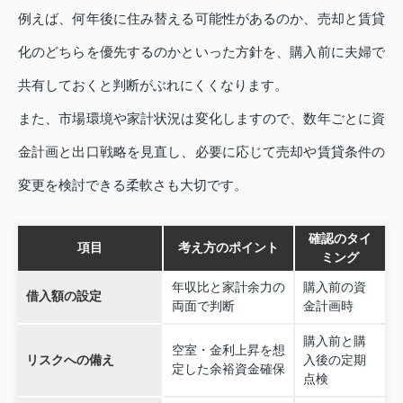
例えば、何年後に住み替える可能性があるのか、売却と賃貸
化のどちらを優先するのかといった方針を、購入前に夫婦で
共有しておくと判断がぶれにくくなります。
また、市場環境や家計状況は変化しますので、数年ごとに資
金計画と出口戦略を見直し、必要に応じて売却や賃貸条件の
変更を検討できる柔軟さも大切です。
確認のタイ
項目
考え方のポイント
ミング
年収比と家計余力の
購入前の資
借入額の設定
両面で判断
金計画時
購入前と購
空室・金利上昇を想
リスクへの備え
入後の定期
定した余裕資金確保
点検