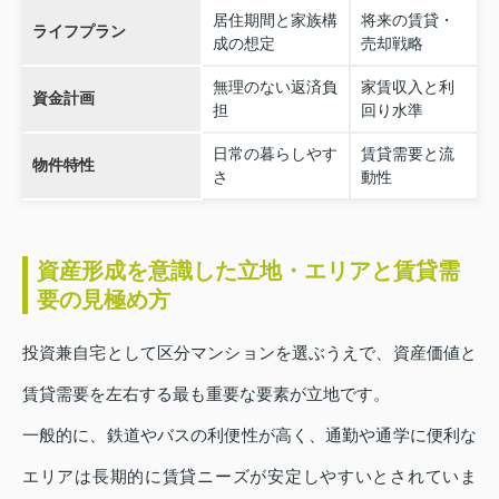
居住期間と家族構
将来の賃貸・
ライフプラン
成の想定
売却戦略
無理のない返済負
家賃収入と利
資金計画
担
回り水準
日常の暮らしやす
賃貸需要と流
物件特性
さ
動性
資産形成を意識した立地・エリアと賃貸需
要の見極め方
投資兼自宅として区分マンションを選ぶうえで、資産価値と
賃貸需要を左右する最も重要な要素が立地です。
一般的に、鉄道やバスの利便性が高く、通勤や通学に便利な
エリアは長期的に賃貸ニーズが安定しやすいとされていま