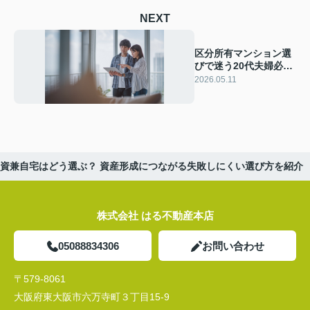
NEXT
区分所有マンション選
びで迷う20代夫婦必
見！資産価値と将来性
2026.05.11
を高めるポイントを解
説
ン投資兼自宅はどう選ぶ？ 資産形成につながる失敗しにくい選び方を紹介
株式会社 はる不動産本店
05088834306
お問い合わせ
〒579-8061
大阪府東大阪市六万寺町３丁目15-9