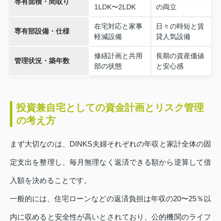
専有面積・間取り
1LDK〜2LDK
の両立
在宅対応と家事
日々の時短と賃
専有部設備・仕様
軽減設備
貸人気設備
修繕計画と共用
長期の資産価値
管理状況・築年数
部の状態
と安心感
投資兼自宅としての資金計画とリスク管理
の考え方
まず大切なのは、DINKS夫婦それぞれの年収と家計全体の固
定支出を整理し、毎月無理なく返済できる額から逆算して借
入額を決めることです。
一般的には、住宅ローンなどの返済負担は年収の20〜25％以
内に収めると安全性が高いとされており、公的機関のライフ