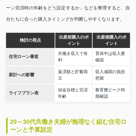
ーン完済時の年齢をどう設定するか」などを整理すると、自
分たちに合った購入タイミングが判断しやすくなります。
出産前購入のポ
出産後購入のポ
検討の視点
イント
イント
共働き収入で有
育休中は収入要
住宅ローン審査
利
確認
返済額と貯蓄両
収入減期の負担
家計への影響
立
把握
頭金目標と完済
教育費ピーク時
ライフプラン表
年齢
期確認
20～30代共働き夫婦が無理なく組む住宅ロ
ーンと予算設定