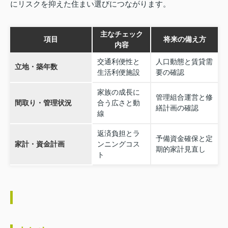
にリスクを抑えた住まい選びにつながります。
主なチェック
項目
将来の備え方
内容
交通利便性と
人口動態と賃貸需
立地・築年数
生活利便施設
要の確認
家族の成長に
管理組合運営と修
間取り・管理状況
合う広さと動
繕計画の確認
線
返済負担とラ
予備資金確保と定
家計・資金計画
ンニングコス
期的家計見直し
ト