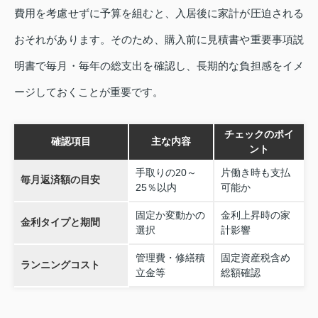
費用を考慮せずに予算を組むと、入居後に家計が圧迫される
おそれがあります。そのため、購入前に見積書や重要事項説
明書で毎月・毎年の総支出を確認し、長期的な負担感をイメ
ージしておくことが重要です。
チェックのポイ
確認項目
主な内容
ント
手取りの20～
片働き時も支払
毎月返済額の目安
25％以内
可能か
固定か変動かの
金利上昇時の家
金利タイプと期間
選択
計影響
管理費・修繕積
固定資産税含め
ランニングコスト
立金等
総額確認