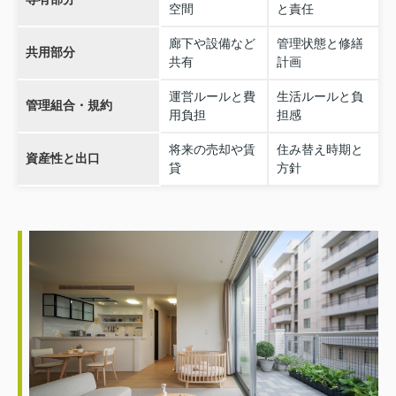
空間
と責任
廊下や設備など
管理状態と修繕
共用部分
共有
計画
運営ルールと費
生活ルールと負
管理組合・規約
用負担
担感
将来の売却や賃
住み替え時期と
資産性と出口
貸
方針