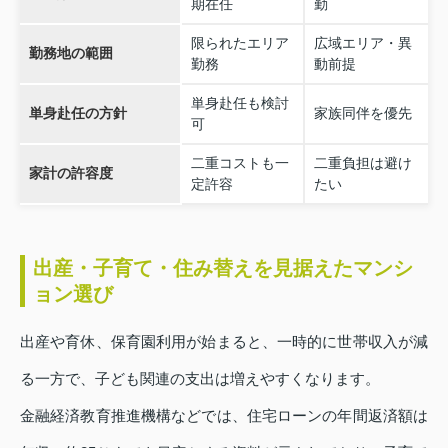
期在任
勤
限られたエリア
広域エリア・異
勤務地の範囲
勤務
動前提
単身赴任も検討
単身赴任の方針
家族同伴を優先
可
二重コストも一
二重負担は避け
家計の許容度
定許容
たい
出産・子育て・住み替えを見据えたマンシ
ョン選び
出産や育休、保育園利用が始まると、一時的に世帯収入が減
る一方で、子ども関連の支出は増えやすくなります。
金融経済教育推進機構などでは、住宅ローンの年間返済額は