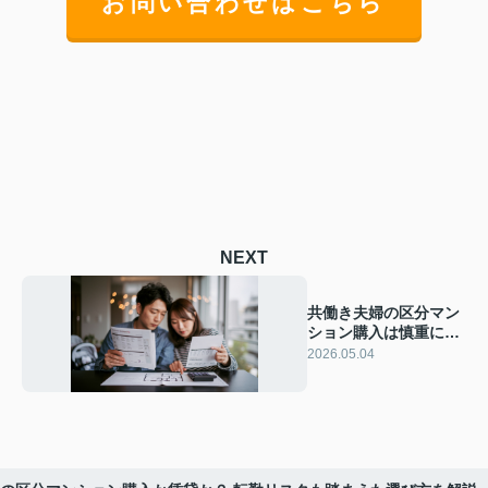
お問い合わせはこちら
NEXT
共働き夫婦の区分マン
ション購入は慎重に！
管理費と修繕積立金の
2026.05.04
将来負担を見直す方法