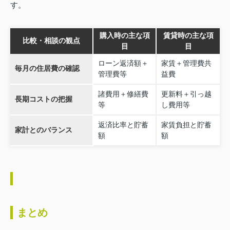
す。
購入時の主な項
賃貸時の主な項
比較・相談の観点
目
目
ローン返済額＋
家賃＋管理費共
毎月の住居費の確認
管理費等
益費
諸費用＋修繕費
更新料＋引っ越
長期コストの把握
等
し費用等
返済比率と貯蓄
家賃負担と貯蓄
家計とのバランス
額
額
まとめ