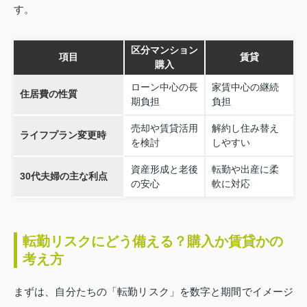
す。
区分マンション
項目
賃貸
購入
ローン中心の長
家賃中心の継続
住居費の性質
期負担
負担
売却や賃貸活用
解約し住み替え
ライフプラン変更時
を検討
しやすい
資産形成と老後
転勤や出産に柔
30代夫婦の主な利点
の安心
軟に対応
転勤リスクにどう備える？購入か賃貸かの
考え方
まずは、自分たちの「転勤リスク」を数字と期間でイメージ