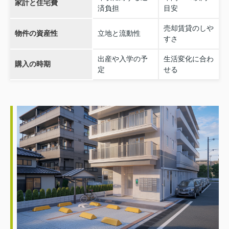
家計と住宅費
済負担
目安
売却賃貸のしや
物件の資産性
立地と流動性
すさ
出産や入学の予
生活変化に合わ
購入の時期
定
せる