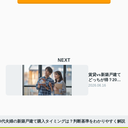
NEXT
賃貸vs新築戸建て
どっちが得？20代
夫婦の住まい選び
2026.06.16
を徹底比較
30代夫婦の新築戸建て購入タイミングは？判断基準をわかりやすく解説