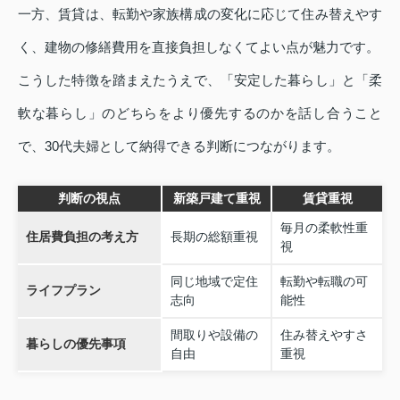
一方、賃貸は、転勤や家族構成の変化に応じて住み替えやす
く、建物の修繕費用を直接負担しなくてよい点が魅力です。
こうした特徴を踏まえたうえで、「安定した暮らし」と「柔
軟な暮らし」のどちらをより優先するのかを話し合うこと
で、30代夫婦として納得できる判断につながります。
判断の視点
新築戸建て重視
賃貸重視
毎月の柔軟性重
住居費負担の考え方
長期の総額重視
視
同じ地域で定住
転勤や転職の可
ライフプラン
志向
能性
間取りや設備の
住み替えやすさ
暮らしの優先事項
自由
重視