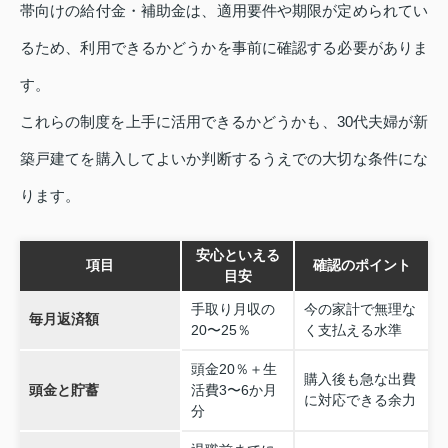
帯向けの給付金・補助金は、適用要件や期限が定められてい
るため、利用できるかどうかを事前に確認する必要がありま
す。
これらの制度を上手に活用できるかどうかも、30代夫婦が新
築戸建てを購入してよいか判断するうえでの大切な条件にな
ります。
安心といえる
項目
確認のポイント
目安
手取り月収の
今の家計で無理な
毎月返済額
20〜25％
く支払える水準
頭金20％＋生
購入後も急な出費
頭金と貯蓄
活費3〜6か月
に対応できる余力
分