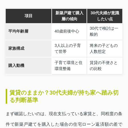
新築戸建て購入
30代夫婦が意識
項目
層の傾向
したい点
30代で検討は一
平均年齢層
40歳前後中心
般的
3人以上の子育
将来の子どもの
家族構成
て世帯
人数想定
子育て環境と住
賃貸の不便さと
購入動機
環境整備
の比較
賃貸のままか？30代夫婦が持ち家へ踏み切
る判断基準
まず確認したいのは、現在支払っている家賃と、同程度の条
件で新築戸建てを購入した場合の住宅ローン返済額の差で