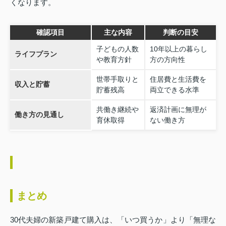
くなります。
確認項目
主な内容
判断の目安
子どもの人数
10年以上の暮らし
ライフプラン
や教育方針
方の方向性
世帯手取りと
住居費と生活費を
収入と貯蓄
貯蓄残高
両立できる水準
共働き継続や
返済計画に無理が
働き方の見通し
育休取得
ない働き方
まとめ
30代夫婦の新築戸建て購入は、「いつ買うか」より「無理な