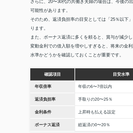
さらに、20〜30代の共働き夫婦の場合は、今後
可能性があります。
そのため、返済負担率の目安としては「25％以下
ります。
また、ボーナス返済に多くを頼ると、賞与が減少し
変動金利での借入額を増やしすぎると、将来の金利
水準かどうかを確認しておくことが重要です。
確認項目
目安水準
年収倍率
年収の6〜7倍以内
返済負担率
手取りの20〜25％
金利条件
上昇時も払える設定
ボーナス返済
総返済の0〜20％