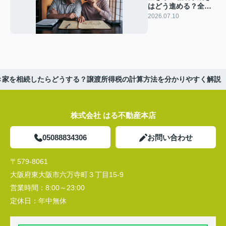
はどう進める？全体
の流れと50代以降夫
2026.07.10
婦が知るべき要点
き家を相続したらどうする？譲渡所得税の計算方法を分かりやすく解説
株式会社 はる不動産本店
05088834306
お問い合わせ
〒579-8061
大阪府東大阪市六万寺町３丁目15-9
営業時間：
8:00～23:00
定休日：
年中無休