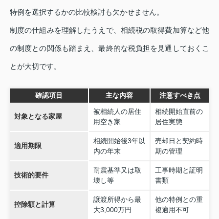
特例を選択するかの比較検討も欠かせません。
制度の仕組みを理解したうえで、相続税の取得費加算など他
の制度との関係も踏まえ、最終的な税負担を見通しておくこ
とが大切です。
確認項目
主な内容
注意すべき点
被相続人の居住
相続開始直前の
対象となる家屋
用空き家
居住実態
相続開始後3年以
売却日と契約時
適用期限
内の年末
期の管理
耐震基準又は取
工事時期と証明
技術的要件
壊し等
書類
譲渡所得から最
他の特例との重
控除額と計算
大3,000万円
複適用不可