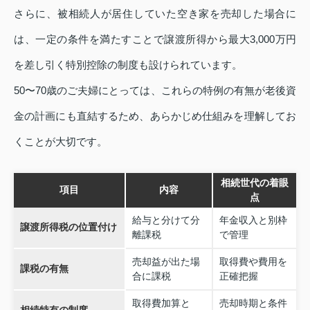
さらに、被相続人が居住していた空き家を売却した場合に
は、一定の条件を満たすことで譲渡所得から最大3,000万円
を差し引く特別控除の制度も設けられています。
50〜70歳のご夫婦にとっては、これらの特例の有無が老後資
金の計画にも直結するため、あらかじめ仕組みを理解してお
くことが大切です。
相続世代の着眼
項目
内容
点
給与と分けて分
年金収入と別枠
譲渡所得税の位置付け
離課税
で管理
売却益が出た場
取得費や費用を
課税の有無
合に課税
正確把握
取得費加算と
売却時期と条件
相続特有の制度