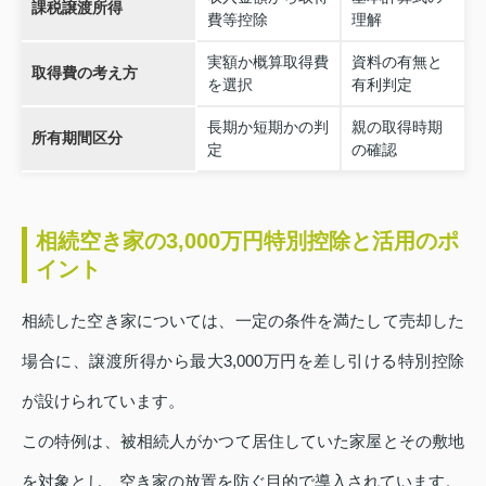
課税譲渡所得
費等控除
理解
実額か概算取得費
資料の有無と
取得費の考え方
を選択
有利判定
長期か短期かの判
親の取得時期
所有期間区分
定
の確認
相続空き家の3,000万円特別控除と活用のポ
イント
相続した空き家については、一定の条件を満たして売却した
場合に、譲渡所得から最大3,000万円を差し引ける特別控除
が設けられています。
この特例は、被相続人がかつて居住していた家屋とその敷地
を対象とし、空き家の放置を防ぐ目的で導入されています。