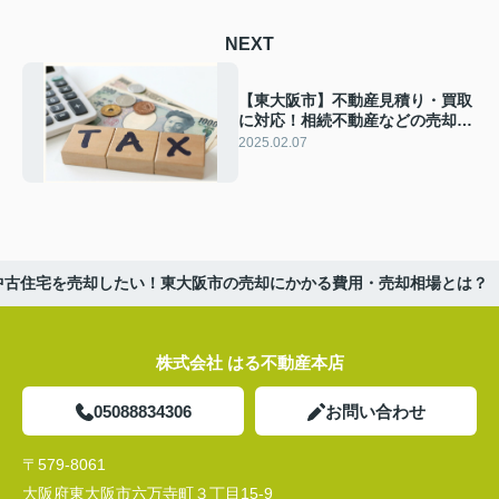
NEXT
【東大阪市】不動産見積り・買取
に対応！相続不動産などの売却時
に関する税金とはなに？
2025.02.07
中古住宅を売却したい！東大阪市の売却にかかる費用・売却相場とは？
株式会社 はる不動産本店
05088834306
お問い合わせ
〒579-8061
大阪府東大阪市六万寺町３丁目15-9