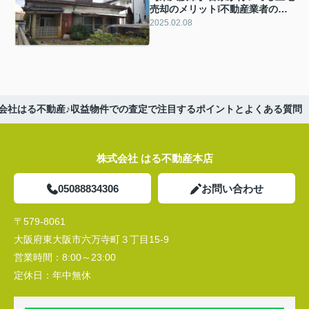
売却のメリット❕不動産業者の選
び方とは❔
2025.02.08
会社はる不動産♪収益物件での査定で注目するポイントとよくある質問
株式会社 はる不動産本店
05088834306
お問い合わせ
〒579-8061
大阪府東大阪市六万寺町３丁目15-9
営業時間：
8:00～23:00
定休日：
年中無休