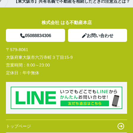
グ
【東大阪市】共有名義で不動産を相続したときの注意点とは？
株式会社 はる不動産本店
05088834306
お問い合わせ
〒579-8061
大阪府東大阪市六万寺町３丁目15-9
営業時間：
8:00～23:00
定休日：
年中無休
トップページ